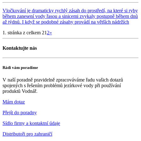
Vločkování je dramaticky rychlý zásah do prostředí, na které si ryby
během zanesení vody řasou a sinicemi zvykaly postupně během dnů
až týdnů. I když se podobné zásahy provádí na větších nádržích
1. stránka z celkem 2
1
2
»
Kontaktujte nás
Rádi vám poradíme
V naší poradně pravidelně zpracováváme řadu vašich dotazů
spojených s řešením problémů jezírkové vody při používání
produktů Vodnář.
Mám dotaz
Přejít do poradny
Sídlo firmy a kontaktní údaje
Distributoři pro zahraničí