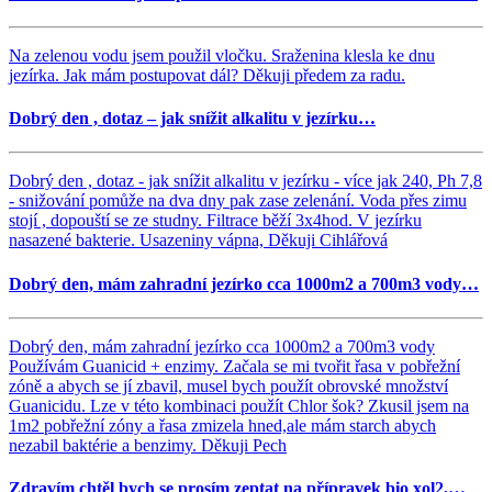
Na zelenou vodu jsem použil vločku. Sraženina klesla ke dnu
jezírka. Jak mám postupovat dál? Děkuji předem za radu.
Dobrý den , dotaz – jak snížit alkalitu v jezírku…
Dobrý den , dotaz - jak snížit alkalitu v jezírku - více jak 240, Ph 7,8
- snižování pomůže na dva dny pak zase zelenání. Voda přes zimu
stojí , dopouští se ze studny. Filtrace běží 3x4hod. V jezírku
nasazené bakterie. Usazeniny vápna, Děkuji Cihlářová
Dobrý den, mám zahradní jezírko cca 1000m2 a 700m3 vody…
Dobrý den, mám zahradní jezírko cca 1000m2 a 700m3 vody
Používám Guanicid + enzimy. Začala se mi tvořit řasa v pobřežní
zóně a abych se jí zbavil, musel bych použít obrovské množství
Guanicidu. Lze v této kombinaci použít Chlor šok? Zkusil jsem na
1m2 pobřežní zóny a řasa zmizela hned,ale mám starch abych
nezabil baktérie a benzimy. Děkuji Pech
Zdravím chtěl bych se prosím zeptat na přípravek bio xol2,…