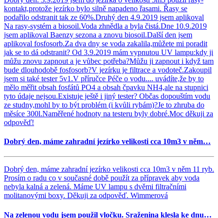
kontakt,protože jezírko bylo silně napadeno řasami. Řasy se
podařilo odstranit tak ze 60%.Druhý den 4.9.2019 jsem aplikoval
Na rasy-systém a biosoil.Voda zhnědla a byla čistá.Dne 10.9.2019
jsem aplikoval Baenzy sezona a znovu biosoil.Další den jsem
aplikoval fosfosorb.Za dva dny se voda zakalila,můžete mi poradit
jak se to dá odstranit? Od 3.9.2019 mám vypnutou UV lampu:kdy ji
můžu znovu zapnout a je vůbec potřeba?Můžu ji zapnout i když tam
bude dlouhodobě fosfosorb?V jezírku je filtrace a vodoteč.Zakoupil
jsem si také tester 5v1.V příručce Péče o vodu.... uvádíte,že by to
mělo měřit obsah fosfátů PO4 a obsah čpavku NH4,ale na stupnici
tyto údaje nejsou.Existuje ještě i jiný tester? Občas dopouštím vodu
ze studny,mohl by to být problém (i kvůli rybám)?Je to zhruba do
měsíce 300l.Naměřené hodnoty na testeru byly dobré.Moc děkuji za
odpověď!
Dobrý den, máme zahradní jezírko velikosti cca 10m3 v něm…
Dobrý den, máme zahradní jezírko velikosti cca 10m3 v něm 11 ryb.
Prosím o radu co v současné době použít za přípravek aby voda
nebyla kalná a zelená. Máme UV lampu s dvěmi filtračními
molitanovými boxy. Děkuji za odpověď. Wimmerová
Na zelenou vodu jsem použil vločku. Sraženina klesla ke dnu…