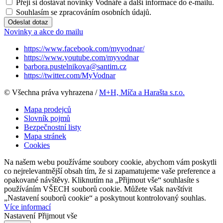
Přeji si dostávat novinky Vodnáře a další informace do e-mailu.
Souhlasím se zpracováním osobních údajů.
Odeslat dotaz
Novinky a akce do mailu
https://www.facebook.com/myvodnar/
https://www.youtube.com/myvodnar
barbora.pustelnikova@santim.cz
https://twitter.com/MyVodnar
© Všechna práva vyhrazena /
M+H, Míča a Harašta s.r.o.
Mapa prodejců
Slovník pojmů
Bezpečnostní listy
Mapa stránek
Cookies
Na našem webu používáme soubory cookie, abychom vám poskytli
co nejrelevantnější obsah tím, že si zapamatujeme vaše preference a
opakované návštěvy. Kliknutím na „Přijmout vše“ souhlasíte s
používáním VŠECH souborů cookie. Můžete však navštívit
„Nastavení souborů cookie“ a poskytnout kontrolovaný souhlas.
Více informací
Nastavení
Přijmout vše