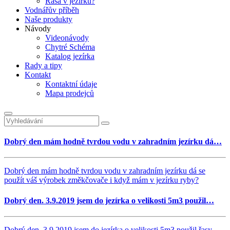
Řasa v jezírku?
Vodnářův příběh
Naše produkty
Návody
Videonávody
Chytré Schéma
Katalog jezírka
Rady a tipy
Kontakt
Kontaktní údaje
Mapa prodejců
Dobrý den mám hodně tvrdou vodu v zahradním jezírku dá…
Dobrý den mám hodně tvrdou vodu v zahradním jezírku dá se
použít váš výrobek změkčovače i když mám v jezírku ryby?
Dobrý den. 3.9.2019 jsem do jezírka o velikosti 5m3 použil…
Dobrý den. 3.9.2019 jsem do jezírka o velikosti 5m3 použil řasy-