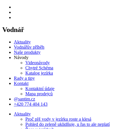
Vodnář
Aktuality
Vodnářův příběh
Naše produkty
Návody
Videonávody
Chytré Schéma
Katalog jezírka
Rady a tipy
Kontakt
Kontaktní údaje
Mapa prodejců
@santim.cz
+420 774 404 143
Aktuality
Proč pH vody v jezírku roste a klesá
Pohled do zeleně uklidňuje, u řas to ale neplatí