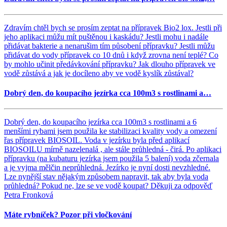
Zdravím chtěl bych se prosím zeptat na přípravek Bio2 lox. Jestli při
jeho aplikaci můžu mít puštěnou i kaskádu? Jestli mohu i nadále
přidávat bakterie a nenarušim tím působení přípravku? Jestli můžu
přidávat do vody přípravek co 10 dnů i když zrovna není teplé? Co
by mohlo učinit předávkování přípravku? Jak dlouho přípravek ve
vodě zůstává a jak je docíleno aby ve vodě kyslík zůstával?
Dobrý den, do koupacího jezírka cca 100m3 s rostlinami a…
Dobrý den, do koupacího jezírka cca 100m3 s rostlinami a 6
menšími rybami jsem použila ke stabilizaci kvality vody a omezení
řas přípravek BIOSOIL. Voda v jezírku byla před aplikací
BIOSOILU mírně nazelenalá , ale stále průhledná - čirá. Po aplikaci
přípravku (na kubaturu jezírka jsem použila 5 balení) voda zčernala
a je vyjma mělčin neprůhledná. Jezírko je nyní dosti nevzhledné.
Lze nynější stav nějakým způsobem napravit, tak aby byla voda
průhledná? Pokud ne, lze se ve vodě koupat? Děkuji za odpověď
Petra Fronková
Máte rybníček? Pozor při vločkování