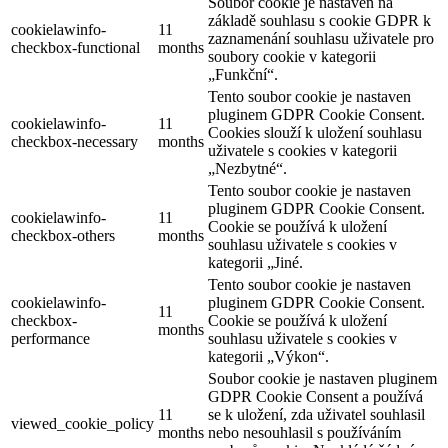
Soubor cookie je nastaven na
základě souhlasu s cookie GDPR k
cookielawinfo-
11
zaznamenání souhlasu uživatele pro
checkbox-functional
months
soubory cookie v kategorii
„Funkční“.
Tento soubor cookie je nastaven
pluginem GDPR Cookie Consent.
cookielawinfo-
11
Cookies slouží k uložení souhlasu
checkbox-necessary
months
uživatele s cookies v kategorii
„Nezbytné“.
Tento soubor cookie je nastaven
pluginem GDPR Cookie Consent.
cookielawinfo-
11
Cookie se používá k uložení
checkbox-others
months
souhlasu uživatele s cookies v
kategorii „Jiné.
Tento soubor cookie je nastaven
cookielawinfo-
pluginem GDPR Cookie Consent.
11
checkbox-
Cookie se používá k uložení
months
performance
souhlasu uživatele s cookies v
kategorii „Výkon“.
Soubor cookie je nastaven pluginem
GDPR Cookie Consent a používá
11
se k uložení, zda uživatel souhlasil
viewed_cookie_policy
months
nebo nesouhlasil s používáním