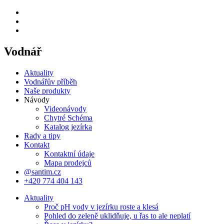
Vodnář
Aktuality
Vodnářův příběh
Naše produkty
Návody
Videonávody
Chytré Schéma
Katalog jezírka
Rady a tipy
Kontakt
Kontaktní údaje
Mapa prodejců
@santim.cz
+420 774 404 143
Aktuality
Proč pH vody v jezírku roste a klesá
Pohled do zeleně uklidňuje, u řas to ale neplatí