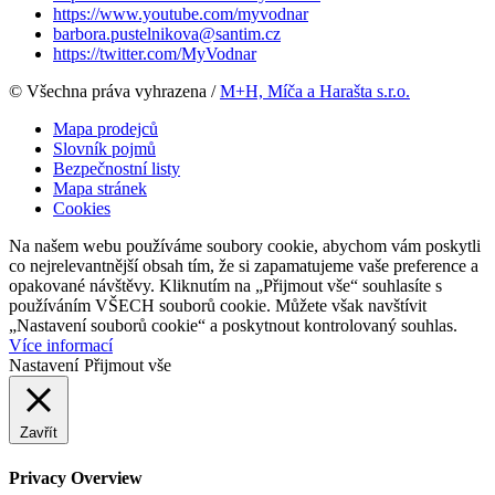
https://www.youtube.com/myvodnar
barbora.pustelnikova@santim.cz
https://twitter.com/MyVodnar
© Všechna práva vyhrazena /
M+H, Míča a Harašta s.r.o.
Mapa prodejců
Slovník pojmů
Bezpečnostní listy
Mapa stránek
Cookies
Na našem webu používáme soubory cookie, abychom vám poskytli
co nejrelevantnější obsah tím, že si zapamatujeme vaše preference a
opakované návštěvy. Kliknutím na „Přijmout vše“ souhlasíte s
používáním VŠECH souborů cookie. Můžete však navštívit
„Nastavení souborů cookie“ a poskytnout kontrolovaný souhlas.
Více informací
Nastavení
Přijmout vše
Zavřít
Privacy Overview