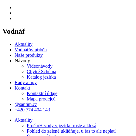
Vodnář
Aktuality
Vodnářův příběh
Naše produkty
Návody
Videonávody
Chytré Schéma
Katalog jezírka
Rady a tipy
Kontakt
Kontaktní údaje
Mapa prodejců
@santim.cz
+420 774 404 143
Aktuality
Proč pH vody v jezírku roste a klesá
Pohled do zeleně uklidňuje, u řas to ale neplatí