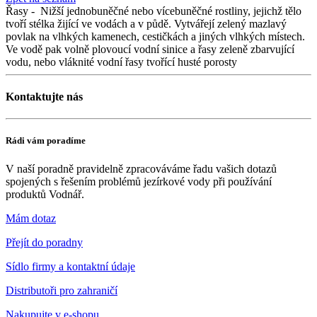
Řasy
-
Nižší jednobuněčné nebo vícebuněčné rostliny, jejichž tělo
tvoří stélka žijící ve vodách a v půdě. Vytvářejí zelený mazlavý
povlak na vlhkých kamenech, cestičkách a jiných vlhkých místech.
Ve vodě pak volně plovoucí vodní sinice a řasy zeleně zbarvující
vodu, nebo vláknité vodní řasy tvořící husté porosty
Kontaktujte nás
Rádi vám poradíme
V naší poradně pravidelně zpracováváme řadu vašich dotazů
spojených s řešením problémů jezírkové vody při používání
produktů Vodnář.
Mám dotaz
Přejít do poradny
Sídlo firmy a kontaktní údaje
Distributoři pro zahraničí
Nakupujte v
e-shopu