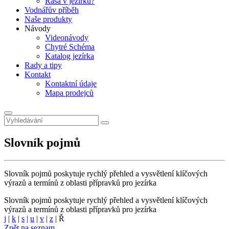
Řasa v jezírku?
Vodnářův příběh
Naše produkty
Návody
Videonávody
Chytré Schéma
Katalog jezírka
Rady a tipy
Kontakt
Kontaktní údaje
Mapa prodejců
Slovník pojmů
Slovník pojmů poskytuje rychlý přehled a vysvětlení klíčových
výrazů a termínů z oblasti přípravků pro jezírka
Slovník pojmů poskytuje rychlý přehled a vysvětlení klíčových
výrazů a termínů z oblasti přípravků pro jezírka
j
|
k
|
s
|
u
|
v
|
z
|
Ř
Zpět na seznam