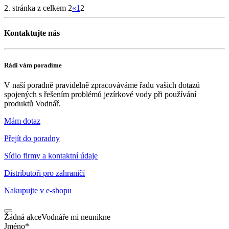
2. stránka z celkem 2
«
1
2
Kontaktujte nás
Rádi vám poradíme
V naší poradně pravidelně zpracováváme řadu vašich dotazů
spojených s řešením problémů jezírkové vody při používání
produktů Vodnář.
Mám dotaz
Přejít do poradny
Sídlo firmy a kontaktní údaje
Distributoři pro zahraničí
Nakupujte v
e-shopu
Žádná akce
Vodnáře mi neunikne
Jméno
*