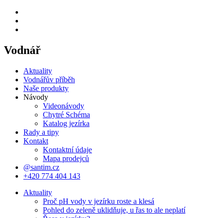
Vodnář
Aktuality
Vodnářův příběh
Naše produkty
Návody
Videonávody
Chytré Schéma
Katalog jezírka
Rady a tipy
Kontakt
Kontaktní údaje
Mapa prodejců
@santim.cz
+420 774 404 143
Aktuality
Proč pH vody v jezírku roste a klesá
Pohled do zeleně uklidňuje, u řas to ale neplatí