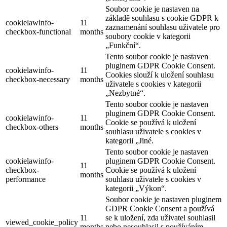
Soubor cookie je nastaven na
základě souhlasu s cookie GDPR k
cookielawinfo-
11
zaznamenání souhlasu uživatele pro
checkbox-functional
months
soubory cookie v kategorii
„Funkční“.
Tento soubor cookie je nastaven
pluginem GDPR Cookie Consent.
cookielawinfo-
11
Cookies slouží k uložení souhlasu
checkbox-necessary
months
uživatele s cookies v kategorii
„Nezbytné“.
Tento soubor cookie je nastaven
pluginem GDPR Cookie Consent.
cookielawinfo-
11
Cookie se používá k uložení
checkbox-others
months
souhlasu uživatele s cookies v
kategorii „Jiné.
Tento soubor cookie je nastaven
cookielawinfo-
pluginem GDPR Cookie Consent.
11
checkbox-
Cookie se používá k uložení
months
performance
souhlasu uživatele s cookies v
kategorii „Výkon“.
Soubor cookie je nastaven pluginem
GDPR Cookie Consent a používá
11
se k uložení, zda uživatel souhlasil
viewed_cookie_policy
months
nebo nesouhlasil s používáním