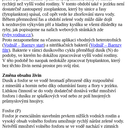
rychleji než vyšší
vodní rostliny
. V tomto období také v jezírku není
dostatečně zastoupený zooplankton, který by sinice a
řasy
(fytoplankton) spásal, což opět vede ke zhoršování stavu vody.
Během přemnožení řas a období zelené vody může dále dojít
k nezdravým výkyvům pH a hladiny kyslíku se všemi důsledky na
ryby, jak popisujeme na našich webových stránkách zde
(
ryby.vodnar.cz/
).
Proto nezapomeňme na včasnou aplikaci vhodných heterotrofních
(
Vodnář – Baenzy start
) a nitrifikačních bakterií (
Vodnář – Baenzy
filtr
). Bakterie v rámci dusíkového cyklu přeměňují dusík (N) do
podoby, ve kterém ho dokážou zpracovávat vyšší
vodní rostliny
.
V této podobě ho naopak nedokáže zpracovat fytoplankton, který
bez těchto živin nemá prostor pro svůj růst.
Změna obsahu živin
Dusík a fosfor se ve vodě hromadí přirozeně díky rozpouštění
z minerálů a hornin nebo díky odumírání fauny a flory v jezírku.
Lidskou činností se do vody dodatečně dostává velké množství
fosforu i dusíku ze splaškových vod nebo ze polí hnojených
průmyslovými hnojivy.
Fosfor (P)
Fosfor je esenciálním stavebním prvkem nižších vodních rostlin a
vysoký obsah volného fosforu umožnuje rychlý nárůst zelené vody.
Největší množství volného fosforu se ve vodě nachází v zimních