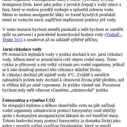
dostupnost živin, které jako jedny z prvních čerpají z vody sinice a
řasy
, které se mohou později rozbujet a způsobit zelenou vodu.
Mimo to mohou anorganické látky ve formě kyselých produktů
emisí ze vzduchu navíc zapříčinit nepřirozené poklesy pH vody.
V tento moment bychom neměli panikařit a měli bychom se zaměřit
spíše na prevenci a pravidelné kontrolování hodnot vody (
Vodnář –
Tester 5v1
) a zasahovat až na základě zjištěné příčiny.
Jarní cirkulace vody
Při rostoucích teplotách vody v jezírku dochází k tzv. jarní cirkulaci
vody, během které se promíchává celý objem vodní masy. Tento
cyklus je přirozený a má velký význam pro vodní organismy, jelikož
se k nim dostávají pomocí této cirkulace důležité živiny.
K cirkulaci dochází při teplotě vody 4°C. Zvláště u menších
zahradních jezírek tedy dochází k obnovení života ještě předtím, než
si většina lidí po zimě vzpomene, že jezírko vlastně má. Pozornost
bychom tedy měli věnovat včasnému „odzimování“ jezírka
.
Fotosyntéza a výměna CO2
Se stoupající teplotou a délkou slunečního svitu na jaře začínají
vodní organismy zabudovávat pomocí fotosyntézy oxid uhličitý
spolu s dostupnými anorganickými látkami do své buněčné masy.
Tohoto budování masy pomocí fotosyntézy (a dostatku živin) jako
jeden z prvních začíná využívat fytoplankton, který se množí