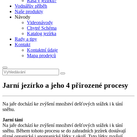
Řasa v jezírku?
Vodnářův příběh
Naše produkty
Návody
Videonávody
Chytré Schéma
Katalog jezírka
Rady a tipy
Kontakt
Kontaktní údaje
Mapa prodejců
Jarní jezírko a jeho 4 přirozené procesy
Na jaře dochází ke zvýšení množství dešťových srážek i k tání
sněhu.
Jarní tání
Na jaře dochází ke zvýšení množství dešťových srážek i k tání
sněhu. Během tohoto procesu se do zahradních jezírek dostávají
různé organické i anorganické látky z okolí. Tyto látky zvyšují