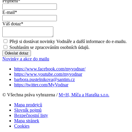
Příjmení
*
E-mail
*
Váš dotaz
*
Přeji si dostávat novinky Vodnáře a další informace do e-mailu.
Souhlasím se zpracováním osobních údajů.
Odeslat dotaz
Novinky a akce do mailu
https://www.facebook.com/myvodnar/
https://www.youtube.com/myvodnar
barbora.pustelnikova@santim.cz
https://twitter.com/MyVodnar
© Všechna práva vyhrazena /
M+H, Míča a Harašta s.r.o.
Mapa prodejců
Slovník pojmů
Bezpečnostní listy
Mapa stránek
Cookies