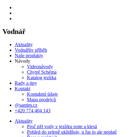
Vodnář
Aktuality
Vodnářův příběh
Naše produkty
Návody
Videonávody
Chytré Schéma
Katalog jezírka
Rady a tipy
Kontakt
Kontaktní údaje
Mapa prodejců
@santim.cz
+420 774 404 143
Aktuality
Proč pH vody v jezírku roste a klesá
Pohled do zeleně uklidňuje, u řas to ale neplatí