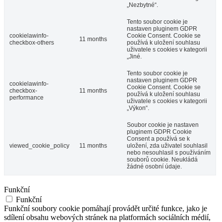
„Nezbytné“.
Tento soubor cookie je
nastaven pluginem GDPR
cookielawinfo-
Cookie Consent. Cookie se
11 months
checkbox-others
používá k uložení souhlasu
uživatele s cookies v kategorii
„Jiné.
Tento soubor cookie je
nastaven pluginem GDPR
cookielawinfo-
Cookie Consent. Cookie se
checkbox-
11 months
používá k uložení souhlasu
performance
uživatele s cookies v kategorii
„Výkon“.
Soubor cookie je nastaven
pluginem GDPR Cookie
Consent a používá se k
viewed_cookie_policy
11 months
uložení, zda uživatel souhlasil
nebo nesouhlasil s používáním
souborů cookie. Neukládá
žádné osobní údaje.
Funkční
Funkční
Funkční soubory cookie pomáhají provádět určité funkce, jako je
sdílení obsahu webových stránek na platformách sociálních médií,