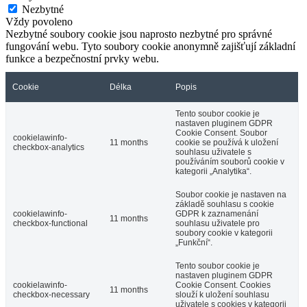
Nezbytné
Vždy povoleno
Nezbytné soubory cookie jsou naprosto nezbytné pro správné
fungování webu. Tyto soubory cookie anonymně zajišťují základní
funkce a bezpečnostní prvky webu.
Cookie
Délka
Popis
Tento soubor cookie je
nastaven pluginem GDPR
Cookie Consent. Soubor
cookielawinfo-
11 months
cookie se používá k uložení
checkbox-analytics
souhlasu uživatele s
používáním souborů cookie v
kategorii „Analytika“.
Soubor cookie je nastaven na
základě souhlasu s cookie
cookielawinfo-
GDPR k zaznamenání
11 months
checkbox-functional
souhlasu uživatele pro
soubory cookie v kategorii
„Funkční“.
Tento soubor cookie je
nastaven pluginem GDPR
cookielawinfo-
Cookie Consent. Cookies
11 months
checkbox-necessary
slouží k uložení souhlasu
uživatele s cookies v kategorii