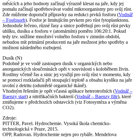
měsících a jeho hodnoty začínají výrazně klesat na jaře, kdy jej
pomalu začínají spotřebovávat vodní mikroorganismy pro svůj růst.
Zde můžeme doporučit přípravky na redukci prvků fosforu (
Vodnář
– Fosfosorb
). Fosfor je limitujícím prvkem pro růst fytoplanktonu.
Jednoduše řečeno, různé
řasy
a sinice potřebují pro svůj růst prvky
uhlíku, dusíku a fosforu v (atomárním) poměru 106:20:1. Pokud
tedy tzv. snížíme množství volného fosforu v zimním období,
nebudou mít primární producenti na jaře možnost jeho spotřeby a
možnost následného rozbujení.
Dusík (N)
Podobně je ve vodě zastoupen dusík v organických nebo
anorganických sloučeninách opět v souvislosti s koloběhem živin.
Rostliny včetně řas a sinic jej využijí pro svůj růst v momentu, kdy
se pomocí rozkladačů při stoupající teplotě a obsahu kyslíku na jaře
uvolní z detritu (odumřelé organické tkáně).
Vhodným řešením je opět včasná aplikace heterotrofních (
Vodnář –
Baenzy start
) a nitrifikačních bakterií (
Vodnář – Baenzy filtr
), které
zmiňujeme v předchozích odstavcích (viz Fotosyntéza a výměna
CO2).
Zdroje:
PITTER, Pavel. Hydrochemie. Vysoká škola chemicko-
technologická v Praze, 2015.
OPP, Radovan. Hydrochemie nejen pro rybáře. Mendelova