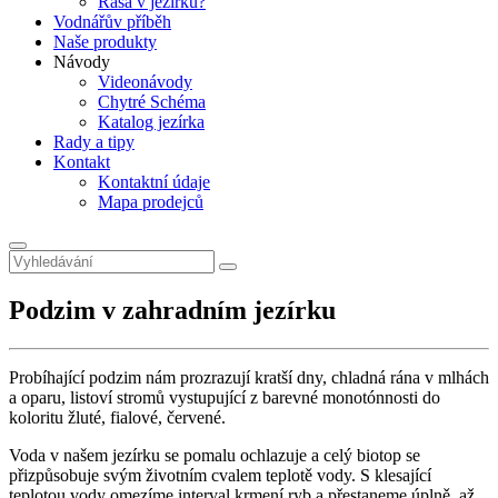
Řasa v jezírku?
Vodnářův příběh
Naše produkty
Návody
Videonávody
Chytré Schéma
Katalog jezírka
Rady a tipy
Kontakt
Kontaktní údaje
Mapa prodejců
Podzim v zahradním jezírku
Probíhající podzim nám prozrazují kratší dny, chladná rána v mlhách
a oparu, listoví stromů vystupující z barevné monotónnosti do
koloritu žluté, fialové, červené.
Voda v našem jezírku se pomalu ochlazuje a celý biotop se
přizpůsobuje svým životním cvalem teplotě vody. S klesající
teplotou vody omezíme interval krmení ryb a přestaneme úplně, až