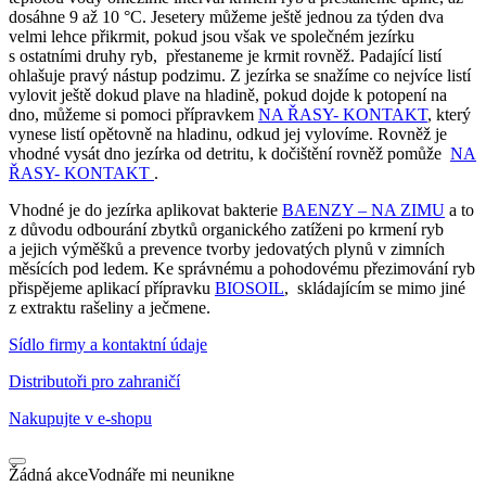
dosáhne 9 až 10 °C.
Jeseter
y můžeme ještě jednou za týden dva
velmi lehce přikrmit, pokud jsou však ve společném jezírku
s ostatními druhy ryb, přestaneme je krmit rovněž. Padající listí
ohlašuje pravý nástup podzimu. Z jezírka se snažíme co nejvíce listí
vylovit ještě dokud plave na hladině, pokud dojde k potopení na
dno, můžeme si pomoci přípravkem
NA ŘASY- KONTAKT
, který
vynese listí opětovně na hladinu, odkud jej vylovíme. Rovněž je
vhodné vysát dno jezírka od detritu, k dočištění rovněž pomůže
NA
ŘASY- KONTAKT
.
Vhodné je do jezírka aplikovat bakterie
BAENZY – NA ZIMU
a to
z důvodu odbourání zbytků organického zatíženi po krmení ryb
a jejich výměšků a prevence tvorby jedovatých plynů v zimních
měsících pod ledem. Ke správnému a pohodovému přezimování ryb
přispějeme aplikací přípravku
BIOSOIL
, skládajícím se mimo jiné
z extraktu rašeliny a ječmene.
Sídlo firmy a kontaktní údaje
Distributoři pro zahraničí
Nakupujte v
e-shopu
Žádná akce
Vodnáře mi neunikne