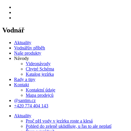
Vodnář
Aktuality
Vodnářův příběh
Naše produkty
Návody
Videonávody
Chytré Schéma
Katalog jezírka
Rady a tipy
Kontakt
Kontaktní údaje
Mapa prodejců
@santim.cz
+420 774 404 143
Aktuality
Proč pH vody v jezírku roste a klesá
Pohled do zeleně uklidňuje, u řas to ale neplatí