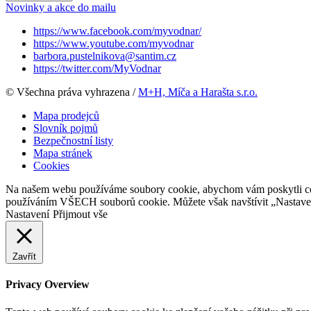
Novinky a akce do mailu
https://www.facebook.com/myvodnar/
https://www.youtube.com/myvodnar
barbora.pustelnikova@santim.cz
https://twitter.com/MyVodnar
© Všechna práva vyhrazena /
M+H, Míča a Harašta s.r.o.
Mapa prodejců
Slovník pojmů
Bezpečnostní listy
Mapa stránek
Cookies
Na našem webu používáme soubory cookie, abychom vám poskytli co ne
používáním VŠECH souborů cookie. Můžete však navštívit „Nastaven
Nastavení
Přijmout vše
Zavřít
Privacy Overview