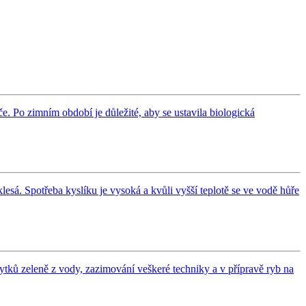
e. Po zimním období je důležité, aby se ustavila biologická
klesá. Spotřeba kyslíku je vysoká a kvůli vyšší teplotě se ve vodě hůře
bytků zeleně z vody, zazimování veškeré techniky a v přípravě ryb na