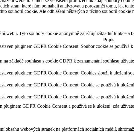
cházení webem. Z nich se ve vašem prohlížeči ukládají soubory cookie,
etích stran, které nám pomáhají analyzovat a porozumět tomu, jak ten
hto souborů cookie. Ale odhlášení některých z těchto souborů cookie mů
ání webu. Tyto soubory cookie anonymně zajišťují základní funkce a 
Popis
nastaven pluginem GDPR Cookie Consent. Soubor cookie se používá k ul
en na základě souhlasu s cookie GDPR k zaznamenání souhlasu uživatel
nastaven pluginem GDPR Cookie Consent. Cookies slouží k uložení souh
astaven pluginem GDPR Cookie Consent. Cookie se používá k uložení so
nastaven pluginem GDPR Cookie Consent. Cookie se používá k uložení s
en pluginem GDPR Cookie Consent a používá se k uložení, zda uživatel
ení obsahu webových stránek na platformách sociálních médií, shromažď