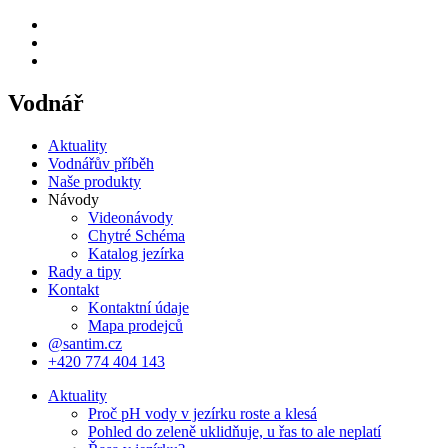
Vodnář
Aktuality
Vodnářův příběh
Naše produkty
Návody
Videonávody
Chytré Schéma
Katalog jezírka
Rady a tipy
Kontakt
Kontaktní údaje
Mapa prodejců
@santim.cz
+420 774 404 143
Aktuality
Proč pH vody v jezírku roste a klesá
Pohled do zeleně uklidňuje, u řas to ale neplatí