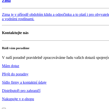
Zima
Zima je v přírodě obdobím klidu a odpočinku a to platí i pro obyvatel
a vodními rostlinami.
Kontaktujte nás
Rádi vám poradíme
V naší poradně pravidelně zpracováváme řadu vašich dotazů spojenýc
Mám dotaz
Přejít do poradny
Sídlo firmy a kontaktní údaje
Distributoři pro zahraničí
Nakupujte v
e-shopu