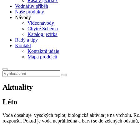
Řasa v jezírku?
Vodnářův příběh
Naše produkty
Návody
Videonávody
Chytré Schéma
Katalog jezírka
Rady a tipy
Kontakt
Kontaktní údaje
Mapa prodejců
Aktuality
Léto
Voda dosahuje vysokých teplot, biologická aktivita je na vrcholu. Rost
rozpouští. Pokud je voda neprůhledná a barví se do zelených odstínů