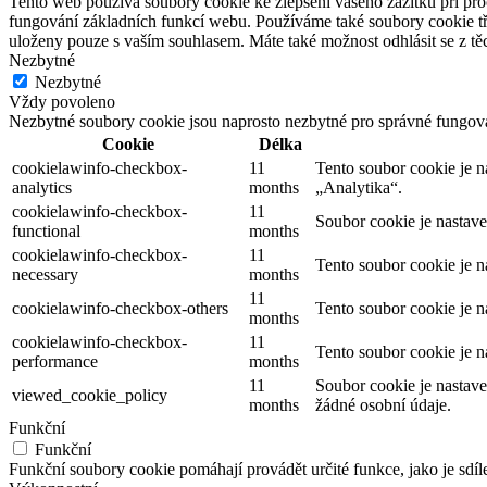
Tento web používá soubory cookie ke zlepšení vašeho zážitku při pro
fungování základních funkcí webu. Používáme také soubory cookie tř
uloženy pouze s vaším souhlasem. Máte také možnost odhlásit se z těc
Nezbytné
Nezbytné
Vždy povoleno
Nezbytné soubory cookie jsou naprosto nezbytné pro správné fungov
Cookie
Délka
cookielawinfo-checkbox-
11
Tento soubor cookie je 
analytics
months
„Analytika“.
cookielawinfo-checkbox-
11
Soubor cookie je nastav
functional
months
cookielawinfo-checkbox-
11
Tento soubor cookie je 
necessary
months
11
cookielawinfo-checkbox-others
Tento soubor cookie je n
months
cookielawinfo-checkbox-
11
Tento soubor cookie je 
performance
months
11
Soubor cookie je nastav
viewed_cookie_policy
months
žádné osobní údaje.
Funkční
Funkční
Funkční soubory cookie pomáhají provádět určité funkce, jako je sdíl