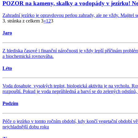
POZOR na kameny, skalky a vodopády v jezírku! Nem
Zahradní jezírko je opravdovou perlou zahrady, ale ne vždy. Majitel se 
3. stránka z celkem 3
«
1
2
3
Jaro
Z hlediska časové i finanční náročnosti je vždy lepší příčinám problé
a biochemická rovnováha.
Léto
Voda dosahuje vysokých teplot, biologická aktivita je na vrcholu. Rost
rozpouští. Pokud je voda neprůhledná a barví se do zelených odstínů
Podzim
Péče o jezírko v tomto ročním období, kdy končí vegetační období větš
nejchladnější dobu roku