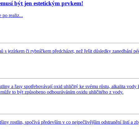
usí být jen estetickým prvkem!
po realiz...
mů s jezírkem či rybníčkem předcházet, než řešit důsledky zanedbání péč
liny a řasy spotřebovávají oxid uhličitý ke svému růstu, alkalita vody 
, může to být způsobeno odbouráváním oxidu uhličitého z vody.
iny rostlin, spočívá především v co nejpečlivějším odstranění listí a z