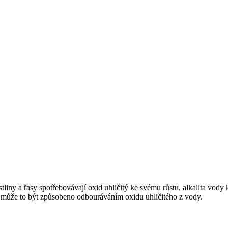
liny a řasy spotřebovávají oxid uhličitý ke svému růstu, alkalita vody 
, může to být způsobeno odbouráváním oxidu uhličitého z vody.