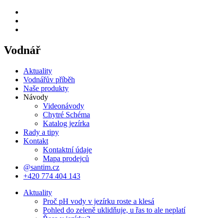
Vodnář
Aktuality
Vodnářův příběh
Naše produkty
Návody
Videonávody
Chytré Schéma
Katalog jezírka
Rady a tipy
Kontakt
Kontaktní údaje
Mapa prodejců
@santim.cz
+420 774 404 143
Aktuality
Proč pH vody v jezírku roste a klesá
Pohled do zeleně uklidňuje, u řas to ale neplatí