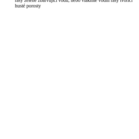
řasy zeleně zbarvující vodu, nebo vláknité vodní řasy tvořící
husté porosty