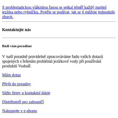
S problematickou vláknitou řasou se setkal téměř každý majitel
jezírka nebo rybníčku. Pojďte se podívat, jak se jí můžete jednoduše
zbavit.
Kontaktujte nás
Rádi vám poradíme
V naší poradně pravidelně zpracováváme řadu vašich dotazů
spojených s řešením problémů jezírkové vody při používání
produktů Vodnář.
Mám dotaz
Přejít do poradny
Sídlo firmy a kontaktní údaje
Distributoři pro zahraničí
Nakupujte v
e-shopu