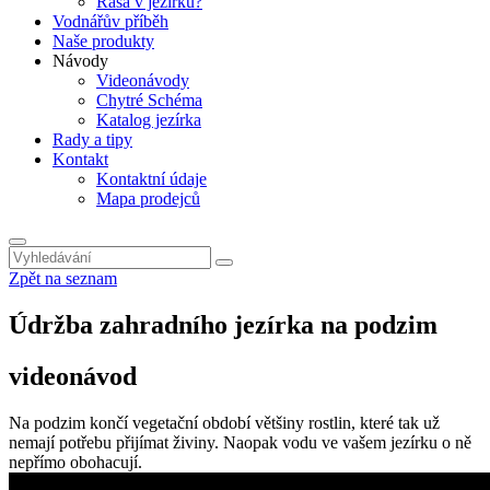
Řasa v jezírku?
Vodnářův příběh
Naše produkty
Návody
Videonávody
Chytré Schéma
Katalog jezírka
Rady a tipy
Kontakt
Kontaktní údaje
Mapa prodejců
Zpět na seznam
Údržba zahradního jezírka na podzim
videonávod
Na podzim končí vegetační období většiny rostlin, které tak už
nemají potřebu přijímat živiny. Naopak vodu ve vašem jezírku o ně
nepřímo obohacují.