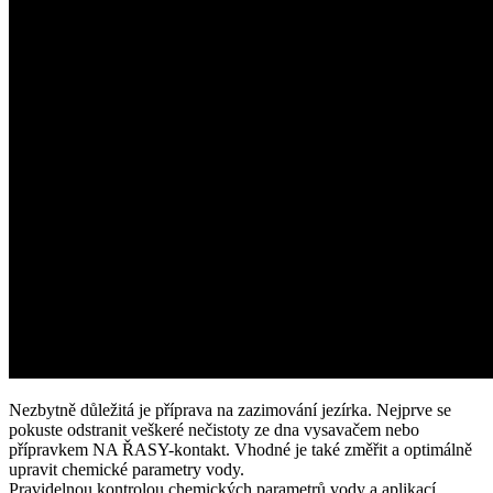
Nezbytně důležitá je příprava na zazimování jezírka. Nejprve se
pokuste odstranit veškeré nečistoty ze dna vysavačem nebo
přípravkem NA
ŘASY
-kontakt. Vhodné je také změřit a optimálně
upravit chemické parametry vody.
Pravidelnou kontrolou chemických parametrů vody a aplikací