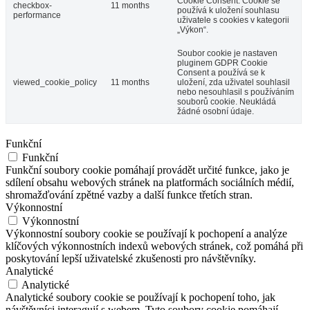
Cookie Consent. Cookie se
checkbox-
11 months
používá k uložení souhlasu
performance
uživatele s cookies v kategorii
„Výkon“.
Soubor cookie je nastaven
pluginem GDPR Cookie
Consent a používá se k
viewed_cookie_policy
11 months
uložení, zda uživatel souhlasil
nebo nesouhlasil s používáním
souborů cookie. Neukládá
žádné osobní údaje.
Funkční
Funkční
Funkční soubory cookie pomáhají provádět určité funkce, jako je
sdílení obsahu webových stránek na platformách sociálních médií,
shromažďování zpětné vazby a další funkce třetích stran.
Výkonnostní
Výkonnostní
Výkonnostní soubory cookie se používají k pochopení a analýze
klíčových výkonnostních indexů webových stránek, což pomáhá při
poskytování lepší uživatelské zkušenosti pro návštěvníky.
Analytické
Analytické
Analytické soubory cookie se používají k pochopení toho, jak
návštěvníci interagují s webem. Tyto soubory cookie pomáhají