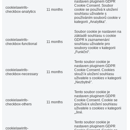
nastaven pluginem GDPR
Cookie Consent. Soubor
cookielawinfo-
11 months
cookie se používá k uložení
checkbox-analytics
souhlasu uživatele s
používáním souborů cookie v
kategorii „Analytika“.
Soubor cookie je nastaven na
základě souhlasu s cookie
cookielawinfo-
GDPR k zaznamenání
11 months
checkbox-functional
souhlasu uživatele pro
soubory cookie v kategorii
„Funkční“.
Tento soubor cookie je
nastaven pluginem GDPR
cookielawinfo-
Cookie Consent. Cookies
11 months
checkbox-necessary
slouží k uložení souhlasu
uživatele s cookies v kategorii
„Nezbytné“.
Tento soubor cookie je
nastaven pluginem GDPR
cookielawinfo-
Cookie Consent. Cookie se
11 months
checkbox-others
používá k uložení souhlasu
uživatele s cookies v kategorii
„Jiné.
Tento soubor cookie je
nastaven pluginem GDPR
cookielawinfo-