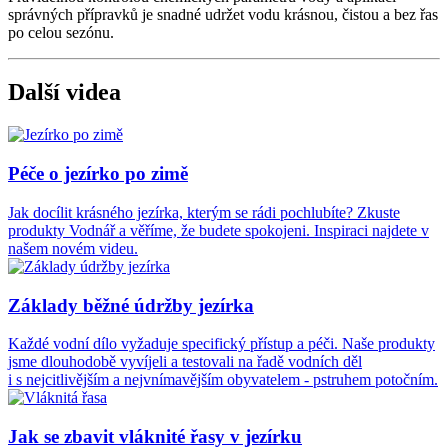
správných přípravků je snadné udržet vodu krásnou, čistou a bez řas
po celou sezónu.
Další videa
Péče o jezírko po zimě
Jak docílit krásného jezírka, kterým se rádi pochlubíte? Zkuste
produkty Vodnář a věříme, že budete spokojeni. Inspiraci najdete v
našem novém videu.
Základy běžné údržby jezírka
Každé vodní dílo vyžaduje specifický přístup a péči. Naše produkty
jsme dlouhodobě vyvíjeli a testovali na řadě vodních děl
i s nejcitlivějším a nejvnímavějším obyvatelem - pstruhem potočním.
Jak se zbavit vláknité řasy v jezírku