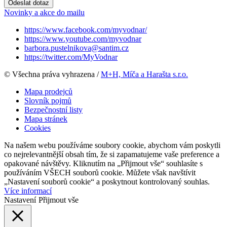
Odeslat dotaz
Novinky a akce do mailu
https://www.facebook.com/myvodnar/
https://www.youtube.com/myvodnar
barbora.pustelnikova@santim.cz
https://twitter.com/MyVodnar
© Všechna práva vyhrazena /
M+H, Míča a Harašta s.r.o.
Mapa prodejců
Slovník pojmů
Bezpečnostní listy
Mapa stránek
Cookies
Na našem webu používáme soubory cookie, abychom vám poskytli
co nejrelevantnější obsah tím, že si zapamatujeme vaše preference a
opakované návštěvy. Kliknutím na „Přijmout vše“ souhlasíte s
používáním VŠECH souborů cookie. Můžete však navštívit
„Nastavení souborů cookie“ a poskytnout kontrolovaný souhlas.
Více informací
Nastavení
Přijmout vše